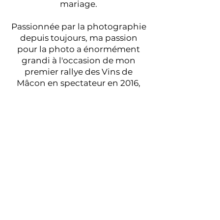
mariage.
Passionnée par la photographie
depuis toujours, ma passion
pour la photo a énormément
grandi à l'occasion de mon
premier rallye des Vins de
Mâcon en spectateur en 2016,
depuis je n'ai jamais arrêté la
photo et les rallyes.
J'aurai bientôt la chance de vivre
un métier passion, de ce fait, je
me ferais un plaisir de vous
immortaliser dans vos passions
et de vous suivre dans vos
projets.